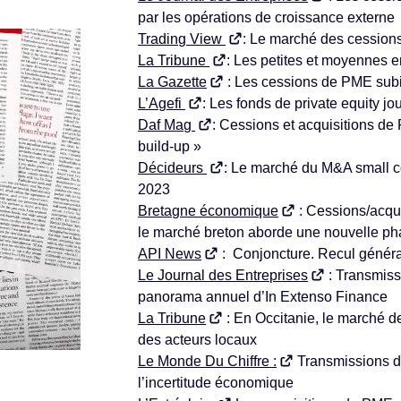
par les opérations de croissance externe
Trading View
: Le marché des cessions
La Tribune
: Les petites et moyennes en
La Gazette
: Les cessions de PME subi
L’Agefi
: Les fonds de private equity j
Daf Mag
: Cessions et acquisitions de
build-up »
Décideurs
: Le marché du M&A small co
2023
Bretagne économique
: Cessions/acqui
le marché breton aborde une nouvelle p
API News
: Conjoncture. Recul généra
Le Journal des Entreprises
: Transmissi
panorama annuel d’In Extenso Finance
La Tribune
: En Occitanie, le marché d
des acteurs locaux
Le Monde Du Chiffre :
Transmissions d
l’incertitude économique