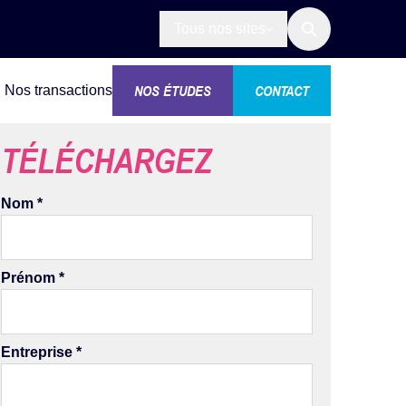
Tous nos sites
NOS ÉTUDES
CONTACT
Nos transactions
TÉLÉCHARGEZ
Téléchargement
de
ressource
Nom
*
Prénom
*
Entreprise
*