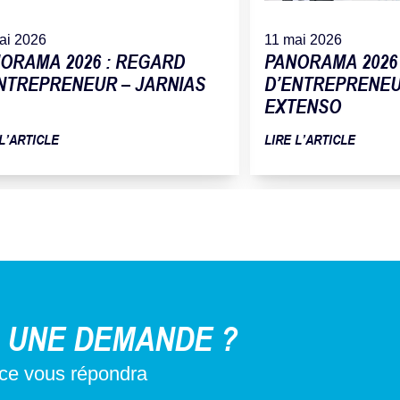
ai 2026
11 mai 2026
ORAMA 2026 : REGARD
PANORAMA 2026
NTREPRENEUR – JARNIAS
D’ENTREPRENEUR
EXTENSO
 L’ARTICLE
LIRE L’ARTICLE
 UNE DEMANDE ?
nce vous répondra