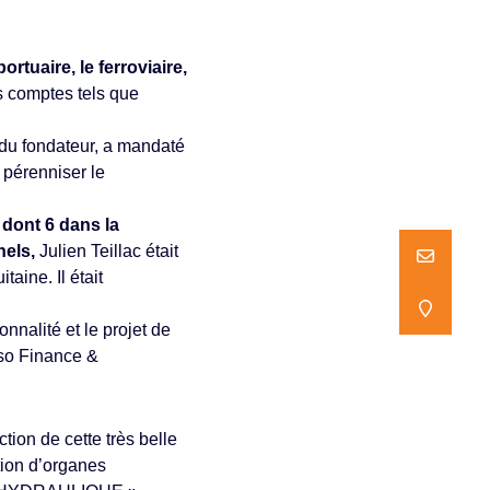
ortuaire, le ferroviaire,
 comptes tels que
 du fondateur, a mandaté
 pérenniser le
 dont 6 dans la
nels,
Julien Teillac était
NOUS ECR
NOUS ECR
aine. Il était
NOUS TR
NOUS TR
nnalité et le projet de
nso Finance &
ion de cette très belle
ation d’organes