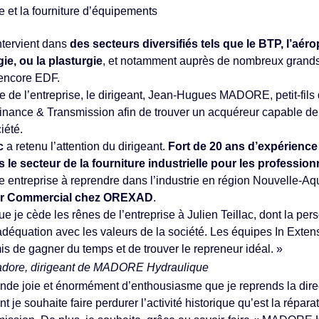
 et la fourniture d’équipements
ervient dans
des secteurs diversifiés tels que le BTP, l’aérop
gie, ou la plasturgie
, et notamment auprès de nombreux grands
 encore EDF.
te de l’entreprise, le dirigeant, Jean-Hugues MADORE, petit-fils
inance & Transmission afin de trouver un acquéreur capable de
iété.
c
a retenu l’attention du dirigeant.
Fort de 20 ans d’expérience
 le secteur de la fourniture industrielle pour les profession
 entreprise à reprendre dans l’industrie en région Nouvelle-Aquit
ur Commercial chez OREXAD
.
e je cède les rênes de l’entreprise à Julien Teillac, dont la perso
déquation avec les valeurs de la société. Les équipes In Exte
s de gagner du temps et de trouver le repreneur idéal. »
dore, dirigeant de MADORE Hydraulique
ande joie et énormément d’enthousiasme que je reprends la direct
t je souhaite faire perdurer l’activité historique qu’est la répar