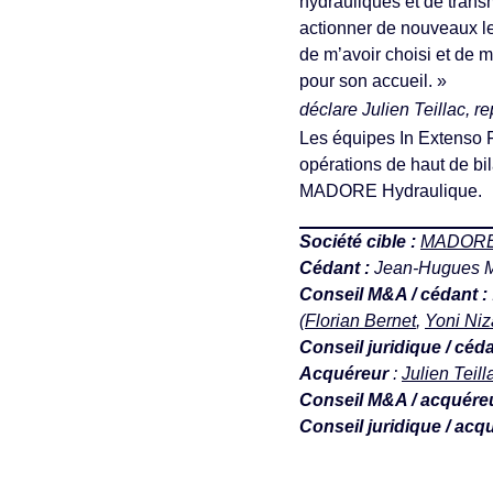
hydrauliques et de tran
actionner de nouveaux l
de m’avoir choisi et de 
pour son accueil. »
déclare Julien Teillac, r
Les équipes In Extenso F
opérations de haut de b
MADORE Hydraulique.
Société cible :
MADORE 
Cédant :
Jean-Hugues 
Conseil M&A / cédant
:
(
Florian Bernet
,
Yoni Ni
Conseil juridique / céd
Acquéreur
:
Julien Teill
Conseil M&A / acquére
Conseil juridique / acq