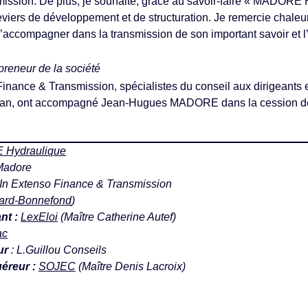
smission. De plus, je souhaite, grâce au savoir-faire « MAD
eviers de développement et de structuration. Je remercie cha
m’accompagner dans la transmission de son important savoir et 
epreneur de la société
inance & Transmission, spécialistes du conseil aux dirigeants e
ilan, ont accompagné Jean-Hugues MADORE dans la cession de
Hydraulique
Madore
In Extenso Finance & Transmission
zard-Bonnefond
)
ant :
LexEloi
(Maître Catherine Autef)
ac
ur
: L.Guillou Conseils
uéreur :
SOJEC
(Maître Denis Lacroix)