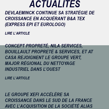
ACTUALITÉS
DEVLAEMINCK CONTINUE SA STRATÉGIE DE
CROISSANCE EN ACQUÉRANT B&A TEX
(EXPRESS EPI ET EUROLOGO)
LIRE L’ARTICLE
CONCEPT PROPRETÉ, NILA SERVICES,
BOUILLAULT PROPRETÉ & SERVICES, ET AT
CASA REJOIGNENT LE GROUPE VERT,
MAJOR RÉGIONAL DU NETTOYAGE
INDUSTRIEL DANS L’OUEST
LIRE L’ARTICLE
LE GROUPE XEFI ACCÉLÈRE SA
CROISSANCE DANS LE SUD DE LA FRANCE
AVEC L’ACQUISITION DE LA SOCIÉTÉ ALIAS