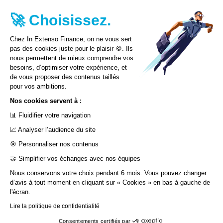
Acquisition
🚀 Choisissez.
Levée de fonds
Valorisation
Chez In Extenso Finance, on ne vous sert
pas des cookies juste pour le plaisir 🍪. Ils
Nos autres sites web
nous permettent de mieux comprendre vos
In Extenso
besoins, d’optimiser votre expérience, et
In Extenso Recrutement
de vous proposer des contenus taillés
pour vos ambitions.
Nos cookies servent à :
CONTACT
📊 Fluidifier votre navigation
📈 Analyser l’audience du site
🎯 Personnaliser nos contenus
🤝 Simplifier vos échanges avec nos équipes
Nous conservons votre choix pendant 6 mois. Vous pouvez changer
d’avis à tout moment en cliquant sur « Cookies » en bas à gauche de
l'écran.
Mentions légales
Politique de protection des données
NOUS E
NOUS E
Lire la politique de confidentialité
personnelles et d’utilisation des cookies
Plan du site
Consentements certifiés par
Déclaration d’accessibilité : en cours