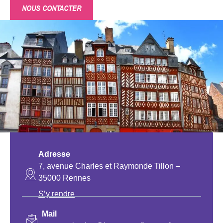
NOUS CONTACTER
Adresse
7, avenue Charles et Raymonde Tillon –
35000 Rennes
S’y rendre
Mail