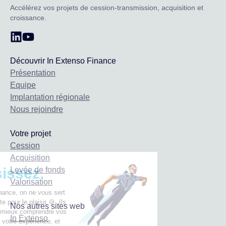
Accélérez vos projets de cession-transmission, acquisition et
croissance.
Découvrir In Extenso Finance
Présentation
Equipe
Implantation régionale
Nous rejoindre
Votre projet
Cession
Acquisition
🚀 Choisissez.
Levée de fonds
Valorisation
Chez In Extenso Finance, on ne vous sert
pas des cookies juste pour le plaisir 🍪. Ils
Nos autres sites web
nous permettent de mieux comprendre vos
In Extenso
besoins, d’optimiser votre expérience, et