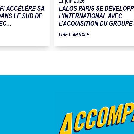
11 juin 2026
FI ACCÉLÈRE SA
LALOS PARIS SE DÉVELOPP
ANS LE SUD DE
L’INTERNATIONAL AVEC
EC
L’ACQUISITION DU GROUPE
 DE LA SOCIÉTÉ
FLEUR DU PAIN
LIRE L’ARTICLE
ATIQUE