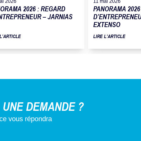
ai 2026
11 mai 2026
ORAMA 2026 : REGARD
PANORAMA 2026
NTREPRENEUR – JARNIAS
D’ENTREPRENEUR
EXTENSO
 L’ARTICLE
LIRE L’ARTICLE
 UNE DEMANDE ?
nce vous répondra