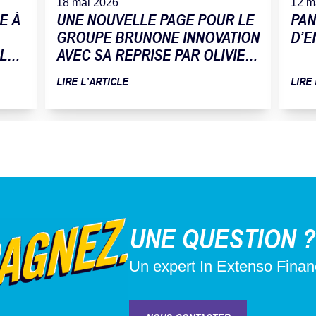
18 mai 2026
12 m
E À
UNE NOUVELLE PAGE POUR LE
PAN
GROUPE BRUNONE INNOVATION
D’E
 LA
AVEC SA REPRISE PAR OLIVIER
TOMAT
LIRE L’ARTICLE
LIRE
UNE QUESTION ?
Un expert In Extenso Fina