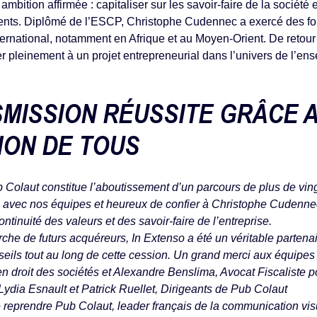
ambition affirmée : capitaliser sur les savoir-faire de la société
ents. Diplômé de l’ESCP, Christophe Cudennec a exercé des fo
ternational, notamment en Afrique et au Moyen-Orient. De retour
er pleinement à un projet entrepreneurial dans l’univers de l’ens
MISSION RÉUSSITE GRÂCE 
TION DE TOUS
b Colaut constitue l’aboutissement d’un parcours de plus de v
i avec nos équipes et heureux de confier à Christophe Cudenne
ntinuité des valeurs et des savoir-faire de l’entreprise.
che de futurs acquéreurs, In Extenso a été un véritable partena
ls tout au long de cette cession. Un grand merci aux équipes d
en droit des sociétés et Alexandre Benslima, Avocat Fiscaliste p
Lydia Esnault et Patrick Ruellet, Dirigeants de Pub Colaut
e reprendre Pub Colaut, leader français de la communication vis