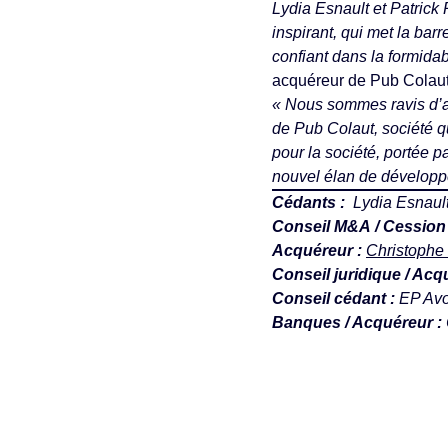
Lydia Esnault et Patrick
inspirant, qui met la barr
confiant dans la formida
acquéreur de Pub Colau
« Nous sommes ravis d’av
de Pub Colaut, société q
pour la société, portée p
nouvel élan de développ
Cédants :
Lydia Esnault 
Conseil M&A / Cession
Acquéreur :
Christoph
Conseil juridique / Acq
Conseil cédant :
EP Avoc
Banques / Acquéreur :