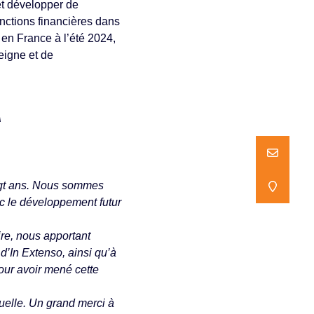
 et développer de
nctions financières dans
 en France à l’été 2024,
eigne et de
A
NOUS ECR
NOUS ECR
ingt ans. Nous sommes
NOUS TR
NOUS TR
c le développement futur
ire, nous apportant
’In Extenso, ainsi qu’à
our avoir mené cette
uelle. Un grand merci à