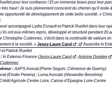
 Ruellet pour leur confiance ! Et un immense bravo pour leur par
e très haut ! Je suis pleinement conscient du chemin qu’il reste à
ble opportunité de développement de cette belle société. »
Chri
t
oir accompagné Lydia Esnault et Patrick Ruellet dans leur opé
u’ils ont eux-mêmes repris, développé et structuré pendant 20 a
ar Christophe Cudennec, s’écrit dans la continuité de valeurs e
ement à la société. »
Jessy-Laure Carol
,
Associée In Ext
et Patrick Ruellet
 :
In Extenso Finance (
Jessy-Laure Carol
,
Antoine Dombre
e Cudennec
uéreur :
AAPS Avocat (Pierre Seguin, Clémence de Guerny)
at (Elodie Pereira) ; Luma Avocats (Alexandre Benslima)
Crédit Agricole Centre Loire, Caisse d’Epargne Loire-Centre