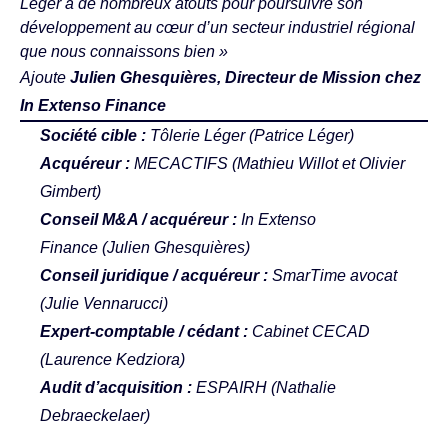
Léger a de nombreux atouts pour poursuivre son
développement au cœur d’un secteur industriel régional
que nous connaissons bien »
Ajoute
Julien Ghesquières, Directeur de Mission chez
In Extenso Finance
Société cible :
Tôlerie Léger (Patrice Léger)
Acquéreur :
MECACTIFS (Mathieu Willot et Olivier
Gimbert)
Conseil M&A / acquéreur :
In Extenso
Finance (
Julien Ghesquières
)
Conseil juridique / acquéreur :
SmarTime avocat
(Julie Vennarucci)
Expert-comptable / cédant :
Cabinet CECAD
(Laurence Kedziora)
Audit d’acquisition :
ESPAIRH (Nathalie
Debraeckelaer)