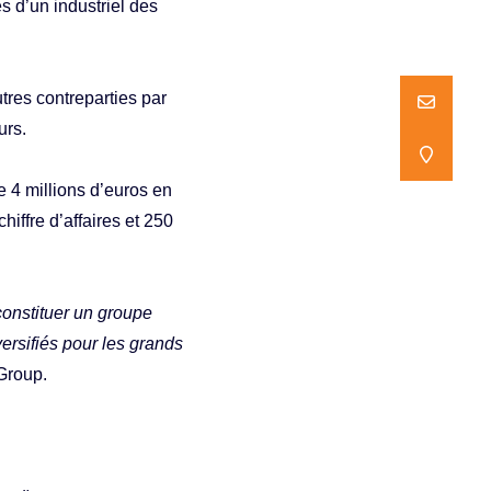
 d’un industriel des
res contreparties par
NOUS ECR
NOUS ECR
urs.
NOUS TR
NOUS TR
 4 millions d’euros en
hiffre d’affaires et 250
constituer un groupe
versifiés pour les grands
Group.