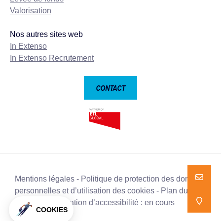
Valorisation
Nos autres sites web
In Extenso
In Extenso Recrutement
CONTACT
Mentions légales
Politique de protection des données
NOUS E
NOUS E
personnelles et d’utilisation des cookies
Plan du site
Déclaration d’accessibilité : en cours
NOUS T
NOUS T
COOKIES