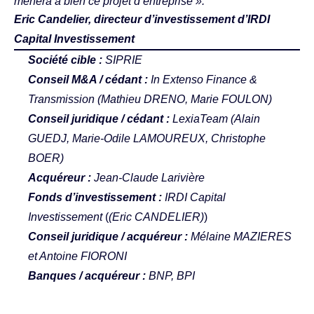
mènera à bien ce projet d’entreprise ».
Eric Candelier, directeur d’investissement d’IRDI
Capital Investissement
Société cible :
SIPRIE
Conseil M&A / cédant :
In Extenso Finance &
Transmission (Mathieu DRENO, Marie FOULON)
Conseil juridique / cédant :
LexiaTeam
(Alain
GUEDJ, Marie-Odile LAMOUREUX, Christophe
BOER)
Acquéreur :
Jean-Claude Larivière
Fonds d’investissement :
IRDI Capital
Investissement
(
(Eric CANDELIER)
)
Conseil juridique / acquéreur :
Mélaine MAZIERES
et Antoine FIORONI
Banques / acquéreur :
BNP, BPI