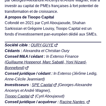
par Georges-Alexandre Ancenys et André Wagner, vise à
investir au capital de PMEs françaises à fort potentiel de
transformation et de croissance.
A propos de Tioopo Capital
Cofondé en 2021 par Cyril Aboujaoude, Shahan
Sarkissian et Grégoire Louisy, Tioopo Capital est un
fonds d’investissement pan-européen dédié aux SMEs.
Société cible :
OURY-GUYE
Cédants :
Alexandra et Christian Oury
Conseil M&A / cédant
:
In Extenso Finance
(Guillaume Hoppenot, Marc Sabaté, Yoni Nizard-
Bonnefond)
Conseil juridique / cédant :
In Extenso (Jérôme Ledig,
Anne-Cécile Jeanniard)
Investisseurs
:
SPE Capital
(Georges-Alexandre
Ancenys et André Wagner),
Tioopo Capital
(Cyril Aboujaoud)
Conseil juridique / acquéreur :
Racine Nantes