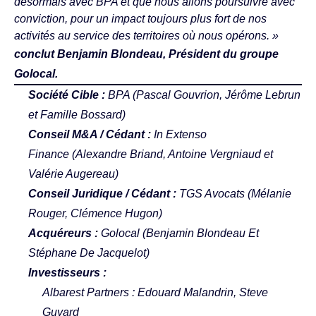
désormais avec BPA et que nous allons poursuivre avec
conviction, pour un impact toujours plus fort de nos
activités au service des territoires où nous opérons. »
conclut Benjamin Blondeau, Président du groupe
Golocal.
Société Cible :
BPA
(Pascal Gouvrion, Jérôme Lebrun
et Famille Bossard)
Conseil M&A / Cédant :
In Extenso
Finance (
Alexandre Briand
,
Antoine Vergniaud
et
Valérie Augereau
)
Conseil Juridique / Cédant :
TGS Avocats
(Mélanie
Rouger, Clémence Hugon)
Acquéreurs :
Golocal
(Benjamin Blondeau Et
Stéphane De Jacquelot)
Investisseurs :
Albarest Partners
: Edouard Malandrin, Steve
Guyard