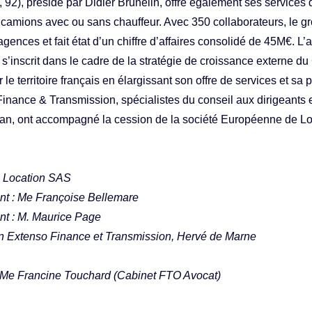
 92), présidé par Didier Brunelin, offre également ses services 
e camions avec ou sans chauffeur. Avec 350 collaborateurs, le g
gences et fait état d’un chiffre d’affaires consolidé de 45M€. L’a
’inscrit dans le cadre de la stratégie de croissance externe du
 le territoire français en élargissant son offre de services et 
inance & Transmission, spécialistes du conseil aux dirigeants e
ilan, ont accompagné la cession de la société Européenne de 
e Location SAS
ant : Me Françoise Bellemare
nt : M. Maurice Page
In Extenso Finance et Transmission, Hervé de Marne
: Me Francine Touchard (Cabinet FTO Avocat)