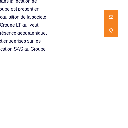
dans la location de
roupe est présent en
cquisition de la société
NOUS ECR
NOUS ECR
 Groupe LT qui veut
NOUS TR
NOUS TR
sa présence géographique.
t entreprises sur les
Location SAS au Groupe