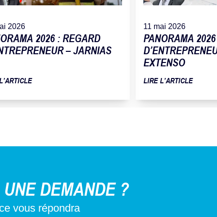
ai 2026
11 mai 2026
ORAMA 2026 : REGARD
PANORAMA 2026
NTREPRENEUR – JARNIAS
D’ENTREPRENEUR
EXTENSO
 L’ARTICLE
LIRE L’ARTICLE
 UNE DEMANDE ?
nce vous répondra