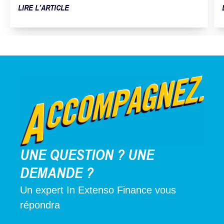
LIRE L’ARTICLE
UNE QUESTION ? UNE
DEMANDE ?
Un expert In Extenso Finance vous
répondra