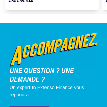
LIRE L’ARTICLE
UNE QUESTION ? UNE
DEMANDE ?
Un expert In Extenso Finance vous
répondra