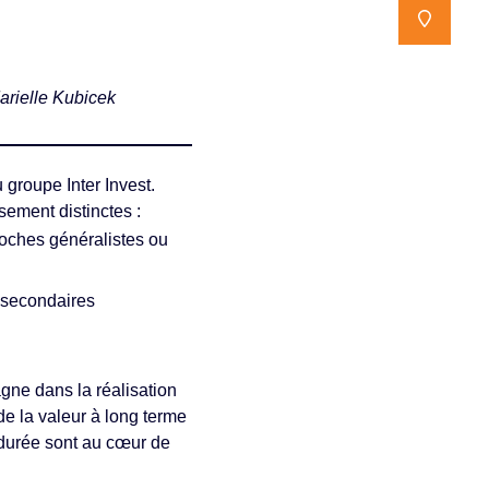
NOUS TR
NOUS TR
arielle Kubicek
 groupe Inter Invest.
sement distinctes :
roches généralistes ou
t secondaires
gne dans la réalisation
de la valeur à long terme
 durée sont au cœur de