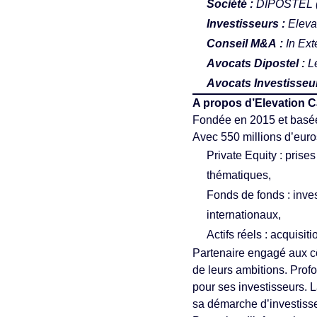
Société :
DIPOSTEL
Investisseurs :
Eleva
Conseil M&A :
In Ex
Avocats Dipostel
:
L
Avocats Investisseur
A propos d’Elevation C
Fondée en 2015 et basée à
Avec 550 millions d’euros
Private Equity : prise
thématiques,
Fonds de fonds : inves
internationaux,
Actifs réels : acquisit
Partenaire engagé aux cô
de leurs ambitions. Prof
pour ses investisseurs. 
sa démarche d’investiss