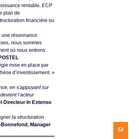
croissance rentable. ECP
r plan de
ructuration financière ou
 eu une résonnance
prises, nous sommes
ment où nous entrons
IPOSTEL
égie mise en place par
 thèse d’investissement. »
nce, en s’appuyant sur
devient l’acteur
t Directeur In Extenso
gner la structuration
d-Bonnefond, Manager
NOUS ECR
NOUS ECR