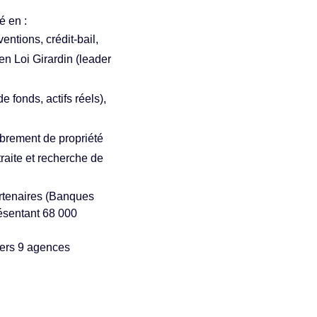
é en :
ntions, crédit-bail,
en Loi Girardin (leader
e fonds, actifs réels),
mbrement de propriété
traite et recherche de
artenaires (Banques
résentant 68 000
avers 9 agences