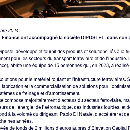
mbre 2024
o Finance ont accompagné la société DIPOSTEL, dans son o
ostel développe et fournit des produits et solutions liés à la fri
ment pour les secteurs du transport ferroviaire et de l’industrie. 
e), abrite une équipe de 15 personnes qui, en 2023, a réalisé u
tions pour le matériel roulant et l’infrastructure ferroviaires. S
 fabrication et la commercialisation de solutions pour l’optimisat
systèmes de freinage et d’amortissement.
 se compose majoritairement d’acteurs du secteur ferroviaire, 
urs de l’énergie, de l’aéronautique, des industries lourdes, et d
nd à la volonté du dirigeant, Paolo Di Natale, d’accélérer et de
ochaines années.
levée de fonds de 2 millions d’euros auprès d’Elevation Capital 