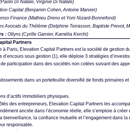
(Paolo Di Natale, Virginie Di Natale)
tion Capital
(
Benjamin Cohen, Antoine Marvier
)
tenso Finance
(
Mathieu Dreno
et
Yoni Nizard-Bonnefond
)
es Avocats du Thélème
(Delphine Terrasson, Baptiste Prevot, M
s :
Ollyns
(Cyrille Garnier, Kamélia Kerchi)
apital Partners
 Paris, Elevation Capital Partners est la société de gestion du
 d’encours sous gestion (1), elle déploie 3 stratégies d’investis
s de participation dans des sociétés non cotées suivant des app
tissements dans un portefeuille diversifié de fonds primaires e
ions d’actifs immobiliers physiques.
tés des entrepreneurs, Elevation Capital Partners les accompa
ondément ancrée dans l’économie réelle, elle s’emploie à créer 
La bienveillance, la confiance mutuelle et l’engagement dans la
eur responsable.