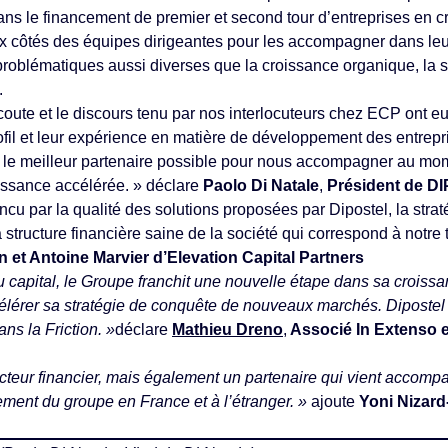
ans le financement de premier et second tour d’entreprises en 
ux côtés des équipes dirigeantes pour les accompagner dans leu
oblématiques aussi diverses que la croissance organique, la st
.
’écoute et le discours tenu par nos interlocuteurs chez ECP ont
profil et leur expérience en matière de développement des entre
le meilleur partenaire possible pour nous accompagner au mo
issance accélérée. » déclare
Paolo Di Natale
,
Président de D
cu par la qualité des solutions proposées par Dipostel, la strat
a structure financière saine de la société qui correspond à notre
et Antoine Marvier d’Elevation Capital Partners
 capital, le Groupe franchit une nouvelle étape dans sa croissa
célérer sa stratégie de conquête de nouveaux marchés. Dipostel 
ns la Friction. »
déclare
Mathieu Dreno
,
Associé In Extenso e
cteur financier, mais également un partenaire qui vient accompa
ment du groupe en France et à l’étranger. »
ajoute
Yoni Nizar