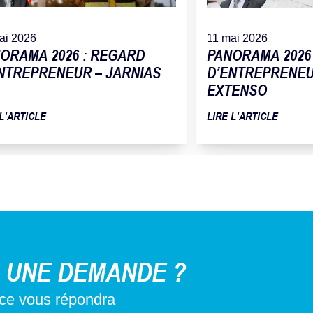
ai 2026
11 mai 2026
ORAMA 2026 : REGARD
PANORAMA 2026
NTREPRENEUR – JARNIAS
D’ENTREPRENEUR
EXTENSO
 L’ARTICLE
LIRE L’ARTICLE
 UNE DEMANDE ?
nce vous répondra