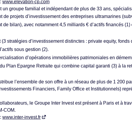
 :
www.elevation-cp.com
t un groupe familial et indépendant de plus de 33 ans, spécialis
 de projets d’investissement des entreprises ultramarines (subve
 de bilan), avec notamment 4,5 milliards € d’actifs financés (1) 
(3 stratégies d’investissement distinctes : private equity, fonds d
’actifs sous gestion (2).
ercialisation d’opérations immobilières patrimoniales en déme
du Plan Epargne Retraite qui combine capital garanti (3) à la re
istribue l’ensemble de son offre à un réseau de plus de 1 200 p
nvestissements Financiers, Family Office et Institutionnels) rep
laborateurs, le Groupe Inter Invest est présent à Paris et à tr
OM-COM.
 :
www.inter-invest.fr