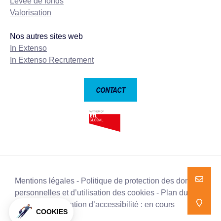
Levée de fonds
Valorisation
Nos autres sites web
In Extenso
In Extenso Recrutement
CONTACT
Mentions légales
Politique de protection des données
NOUS E
NOUS E
personnelles et d’utilisation des cookies
Plan du site
Déclaration d’accessibilité : en cours
NOUS T
NOUS T
COOKIES