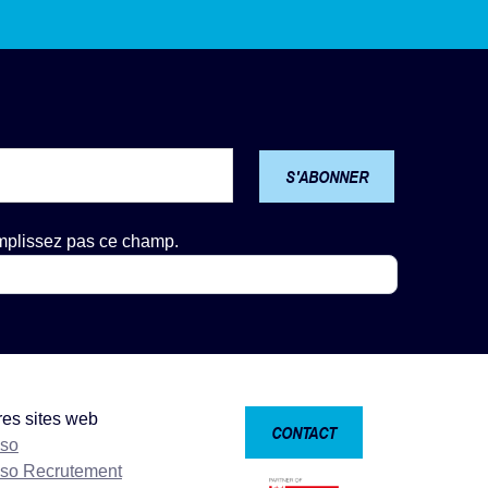
S'ABONNER
emplissez pas ce champ.
res sites web
CONTACT
nso
nso Recrutement