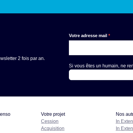
Newsletter
Votre adresse mail
*
sletter 2 fois par an.
Si vous êtes un humain, ne r
tenso
Votre projet
Nos aut
Cession
In Exte
Acquisition
In Exte