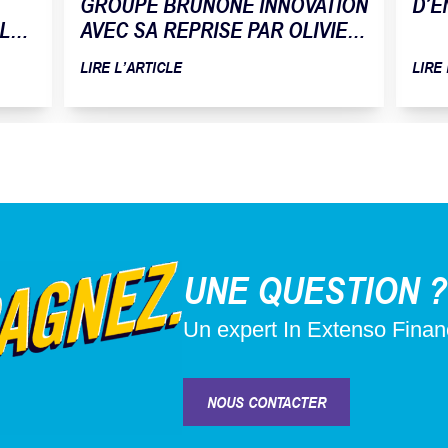
GROUPE BRUNONE INNOVATION
D’E
 LA
AVEC SA REPRISE PAR OLIVIER
TOMAT
LIRE L’ARTICLE
LIRE
UNE QUESTION ?
Un expert In Extenso Fina
NOUS CONTACTER