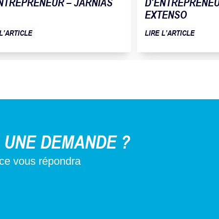
NTREPRENEUR – JARNIAS
D’ENTREPRENEUR
EXTENSO
 L’ARTICLE
LIRE L’ARTICLE
 UNE DEMANDE ?
nce vous répondra