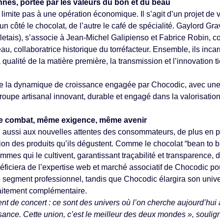
nnés, portée par les valeurs du bon et du beau
imite pas à une opération économique. Il s’agit d’un projet de v
un côté le chocolat, de l’autre le café de spécialité. Gaylord Gra
etais), s’associe à Jean-Michel Galipienso et Fabrice Robin, c
u, collaboratrice historique du torréfacteur. Ensemble, ils inca
la qualité de la matière première, la transmission et l’innovation 
re la dynamique de croissance engagée par Chocodic, avec une 
oupe artisanal innovant, durable et engagé dans la valorisation 
me combat, même exigence, même avenir
 aussi aux nouvelles attentes des consommateurs, de plus en p
ation des produits qu’ils dégustent. Comme le chocolat “bean to ba
ommes qui le cultivent, garantissant traçabilité et transparence, d
néficiera de l’expertise web et marché associatif de Chocodic po
le segment professionnel, tandis que Chocodic élargira son uni
rfaitement complémentaire.
nt de concert : ce sont des univers où l’on cherche aujourd’hui 
sance. Cette union,
c’est le meilleur des deux mondes », souli