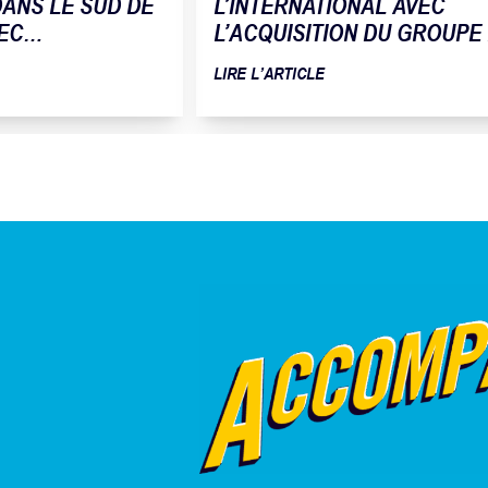
ANS LE SUD DE
L’INTERNATIONAL AVEC
EC
L’ACQUISITION DU GROUPE
 DE LA SOCIÉTÉ
FLEUR DU PAIN
LIRE L’ARTICLE
ATIQUE