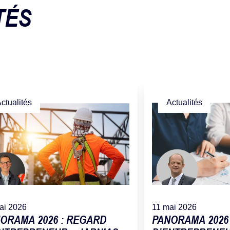
TÉS
ctualités
Actualités
ai 2026
11 mai 2026
ORAMA 2026 : REGARD
PANORAMA 2026