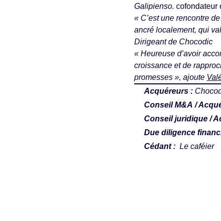
Galipienso.
cofondateur 
« C’est une rencontre de
ancré localement, qui val
Dirigeant de Chocodic
« Heureuse d’avoir acco
croissance et de rapproc
promesses », ajoute
Val
Acquéreurs :
Chocod
Conseil M&A / Acqué
Conseil juridique / 
Due diligence finan
Cédant :
Le caféier