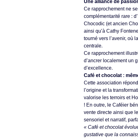
Une alliance de passio
Ce rapprochement ne se l
complémentarité rare : d’
Chocodic (et ancien Chol
ainsi qu’à Cathy Fontenea
tourné vers l’avenir, où 
centrale.
Ce rapprochement illust
d’ancrer localement un gr
d’excellence.
Café et chocolat : mê
Cette association répond
l’origine et la transform
valorise les terroirs et H
! En outre, le Caféier bé
vente directe ainsi que 
sensoriel et narratif, pa
« Café et chocolat évolue
gustative que la connais