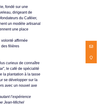
ie, fondé sur une
veleau, dirigeant de
ofondateurs du Caféier,
rnent un modèle artisanal
tiennent une place
volonté affirmée
des filières
NOUS ECR
NOUS ECR
NOUS TR
NOUS TR
lus curieux de connaître
r”, le café de spécialité
e la plantation à la tasse
ur se développer sur la
vers avec un nouvel axe
autant l’expérience
gne Jean-Michel