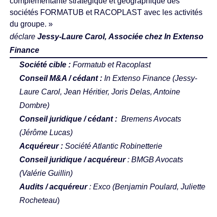
complémentarité stratégique et géographique des
sociétés FORMATUB et RACOPLAST avec les activités
du groupe. »
déclare
Jessy-Laure Carol,
Associée chez In Extenso
Finance
Société cible :
Formatub et Racoplast
Conseil M&A / cédant :
In Extenso Finance (
Jessy-
Laure Carol
,
Jean Héritier
,
Joris Delas
,
Antoine
Dombre
)
Conseil juridique / cédant :
Bremens Avocats
(Jérôme Lucas)
Acquéreur :
Société Atlantic Robinetterie
Conseil juridique / acquéreur
: BMGB Avocats
(
Valérie Guillin
)
Audits / acquéreur
: Exco (
Benjamin Poulard
,
Juliette
Rocheteau
)