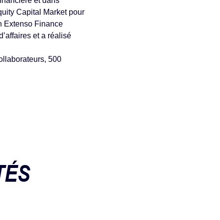
 ﬁnancière et dans
uity Capital Market pour
In Extenso Finance
affaires et a réalisé
ollaborateurs, 500
TÉS