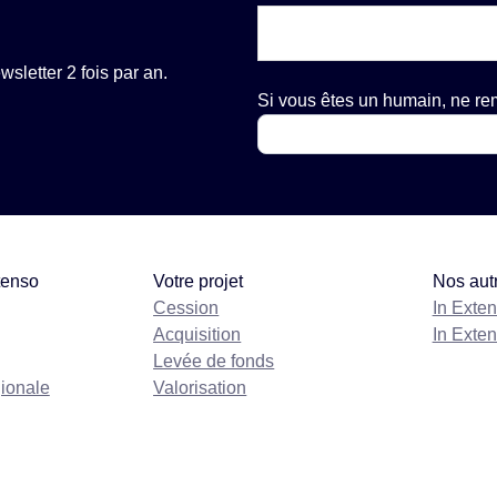
sletter 2 fois par an.
Si vous êtes un humain, ne r
tenso
Votre projet
Nos aut
Cession
In Exte
Acquisition
In Exte
Levée de fonds
gionale
Valorisation