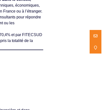
hniques, économiques,
en France ou à l’étranger.
onsultants pour répondre
nt ou les
à 70,4% et par FITECSUD
NOUS ECR
NOUS ECR
s la totalité de la
NOUS TR
NOUS TR