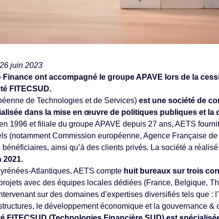
 26 juin 2023
 Finance ont accompagné le groupe APAVE lors de la cessi
iété FITECSUD.
péenne de Technologies et de Services)
est une société de con
cialisée dans la mise en œuvre de politiques publiques et la
en 1996 et filiale du groupe APAVE depuis 27 ans, AETS fournit
onnels (notamment Commission européenne, Agence Française d
énéficiaires, ainsi qu’à des clients privés. La société a réalis
n 2021.
Pyrénées-Atlantiques, AETS compte
huit bureaux sur trois co
 projets avec des équipes locales dédiées (France, Belgique, Th
intervenant sur des domaines d’expertises diversifiés tels que : l
frastructures, le développement économique et la gouvernance 
été FITECSUD (Technologies Financière SUD) est spécialisée