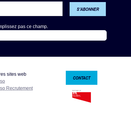
S'ABONNER
emplissez pas ce champ.
res sites web
CONTACT
nso
nso Recrutement