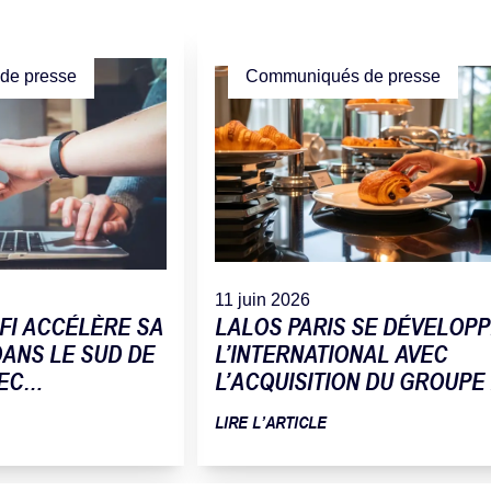
de presse
Communiqués de presse
11 juin 2026
FI ACCÉLÈRE SA
LALOS PARIS SE DÉVELOPP
ANS LE SUD DE
L’INTERNATIONAL AVEC
EC
L’ACQUISITION DU GROUPE
 DE LA SOCIÉTÉ
FLEUR DU PAIN
LIRE L’ARTICLE
ATIQUE