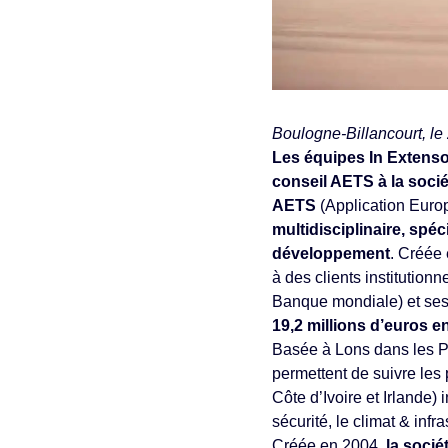
Boulogne-Billancourt, le
Les équipes In Extenso
conseil AETS à la soc
AETS
(Application Euro
multidisciplinaire, spé
développement
. Créée 
à des clients instituti
Banque mondiale) et ses b
19,2 millions d’euros e
Basée à Lons dans les 
permettent de suivre les
Côte d’Ivoire et Irlande) 
sécurité, le climat & in
Créée en 2004,
la soci