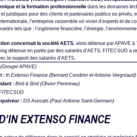
chnique et la formation professionnelle
dans les domaines tec
s et juridiques pour des clients et partenaires publics ou privés, 
ternationale, l’entreprise rassemble un vivier d’experts et de c
ariés tels que : l’ingénierie financière, l’énergie, l’environneme
ction concernait la société AETS
, alors détenue par APAVE 
ing détenue en partie par des salariés d’AETS. FITECSUD a repri
ec le support des salariés d’AETS.
S
(Groupe APAVE)
 :
In Extenso Finance
(
Bernard Cendrier
et
Antoine Vergniaud
)
édant :
Bird & Bird
(
Olivier Peronnau
)
 FITECSUD
acquéreur :
DS Avocats
(
Paul-Antoine Saint-Germain
)
D’IN EXTENSO FINANCE